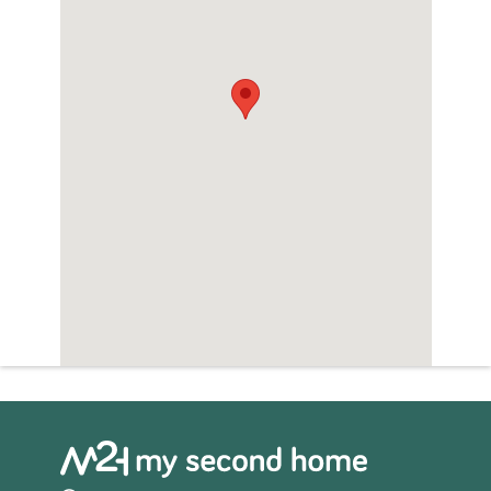
BUITENMUUR
– Buitenmuur met keramische bakstenen
van 12 cm. Geëxtrudeerde EPS-
polystyreenisolatie, 4 cm isolatie Rockwoll of
gelijkwaardig en dubbele interne
gipsplaatrug.
DAK
– Niet-passeerbaar plat dak met XPS 12 cm
isolatie in het overdekte gedeelte.
– Betegeld voor zonnepanelen.
GEVEL
– Wit geschraapte monolaagcoating en
gedecoreerde stenen muren, afhankelijk van
de ontwerpspecificatie.
– Geschilderd