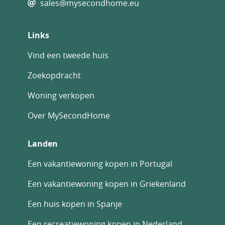
sales@mysecondhome.eu
BUITENSCHRIJNWERK
Links
– Schüco aluminium kozijnen met
koudebrugonderbreking, ingebed in de vloer
Vind een tweede huis
van de woonkamer.
Zoekopdracht
– Elektrische jaloezieën geïntegreerd in het
schrijnwerk van Griesser.
Woning verkopen
VLOERBEDEKKING BUITEN
Over MySecondHome
– Porcelanosa 100×100 cm.
Landen
BUITENVERLICHTING
– Buitenmuurverlichtingsarmaturen en
Een vakantiewoning kopen in Portugal
tuinbakens volgens Exterior Design-
Een vakantiewoning kopen in Griekenland
specificaties (indien van toepassing).
Een huis kopen in Spanje
EXTERIEUREN
– Gemeenschappelijke tuinen: Afgewerkt
Een recreatiewoning kopen in Nederland