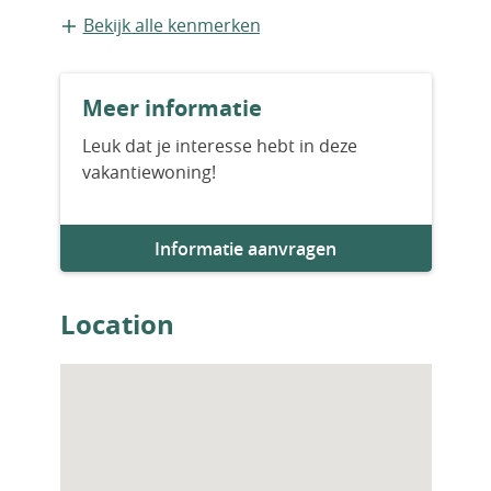
Nieuwbouw
Bekijk alle kenmerken
Bouwjaar
Meer informatie
2028
Leuk dat je interesse hebt in deze
vakantiewoning!
Aantal slaapkamers
2
Informatie aanvragen
Aantal badkamers
2
Location
Woningfaciliteiten
Zwembad