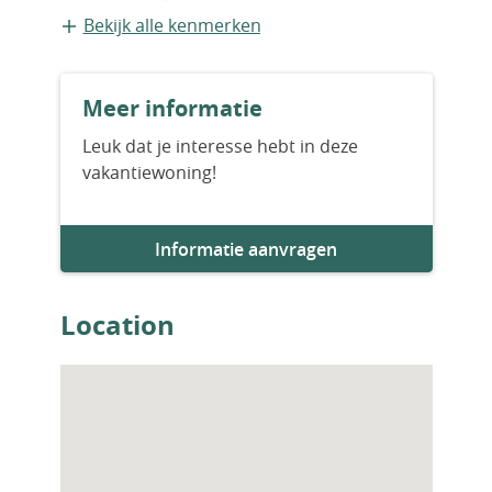
Appartement
Bekijk alle kenmerken
Bouwvorm
Meer informatie
Nieuwbouw
Leuk dat je interesse hebt in deze
vakantiewoning!
Aantal slaapkamers
2
Informatie aanvragen
Aantal badkamers
2
Location
Woningfaciliteiten
Zwembad