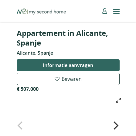
Skip
MySecondHome
to
content
Appartement in Alicante,
Spanje
Alicante, Spanje
Informatie aanvragen
Bewaren
€ 507.000