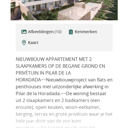
Afbeeldingen
(10)
Kenmerken
Kaart
NIEUWBOUW APPARTEMENT MET 2
SLAAPKAMERS OP DE BEGANE GROND EN
PRIVÉTUIN IN PILAR DE LA
HORADADA~~Nieuwbouwproject van flats en
penthouses met uitzonderlijke afwerking in
Pilar de la Horadada.~~De woning bestaat
uit 2 slaapkamers en 2 badkamers (een
ensuite), open keuken, woon-eetkamer,
berging, terras en grote privétuin waar je het
hele jaar door van de zon kunt
genieten.~~De keuken wordt volledig