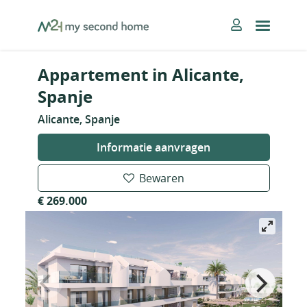
Skip
MySecondHome
to
content
Appartement in Alicante,
Spanje
Alicante, Spanje
Informatie aanvragen
Bewaren
€ 269.000