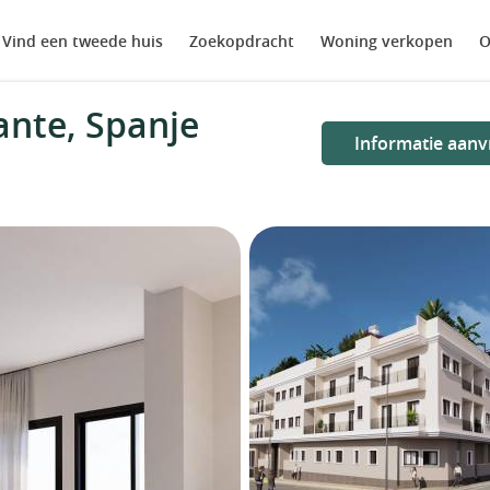
Vind een tweede huis
Zoekopdracht
Woning verkopen
O
ante, Spanje
Informatie aanv