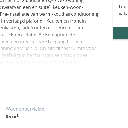
s, met 1 of 2 badkamers,~~Deze woning
Leuk
 (waarvan een en suite), keuken-woon-
vak
re-installatie van warm/koud airconditioning,
s in verlaagd plafond.~Keuken en front in
enkasten, ladefronten en deuren in een
aat.~Energielabel A.~Een optionele
egen een meerprijs.~~Toegang tot een
ng en vrije tijd. On-site fitnessruimte voor
gorfa ligt in het hart van een traditioneel
se charme en moderne voorzieningen,
r zowel toeristen als de lokale
pafstand van het stadscentrum, scholen en de
rwijderd van prachtige stranden en
n naar de luchthaven.
Woonoppervlakte
2
85 m