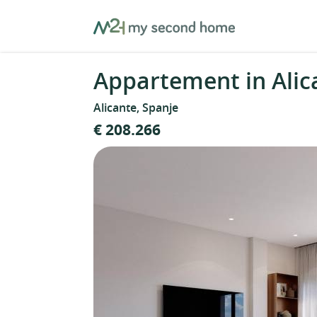
Skip
MySecondHome
to
content
Appartement in Alic
Alicante, Spanje
€ 208.266