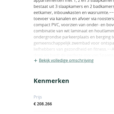
appartementen met 1, 2 en 3 slaapkamer
bestaat uit 3 slaapkamers en 2 badkamers
eetkamer, inbouwkasten en wasruimte.~~P
toevoer via kanalen en afvoer via rooster
compact PVC, voorzien van onder- en bov
combinatie van wit laminaat en houtlamin
ondergrondse parkeerplaats en berging t
gemeenschappelijk zwembad voor ontspanni
liefhebbers van gezondheid en fitness.~~Al
dorp en biedt de perfecte mix van Spaan
Bekijk volledige omschrijving
waardoor het een ideale bestemming is voo
bevolking.~~~Residentieel gelegen op loo
golfbaan La finca.~Slechts 15 minuten ve
Kenmerken
ziekenhuizen.~Een korte 35 minuten rijde
Prijs
€ 208.266