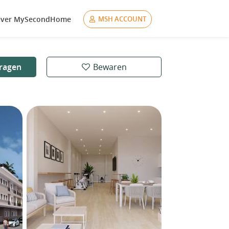
ver MySecondHome
MSH ACCOUNT
ragen
Bewaren