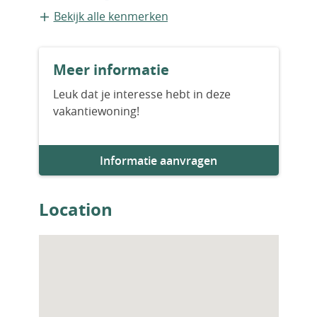
Appartement
Bekijk alle kenmerken
Bouwvorm
Meer informatie
Nieuwbouw
Leuk dat je interesse hebt in deze
vakantiewoning!
Aantal slaapkamers
2
Informatie aanvragen
Aantal badkamers
2
Location
Parkeervoorziening
1
Woningfaciliteiten
Zwembad