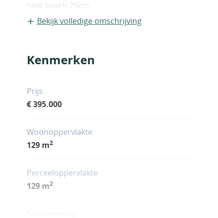
next beach 25km
Bekijk volledige omschrijving
Kenmerken
Prijs
€ 395.000
Woonoppervlakte
2
129 m
Perceeloppervlakte
2
129 m
Soort woning