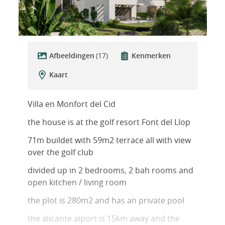
Afbeeldingen
(17)
Kenmerken
Kaart
Villa en Monfort del Cid
the house is at the golf resort Font del Llop
71m buildet with 59m2 terrace all with view
over the golf club
divided up in 2 bedrooms, 2 bah rooms and
open kitchen / living room
the plot is 280m2 and has an private pool
the alicante aiport is 15km away and the