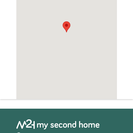
een uitzonderlijke kans om een woning te
verwerven die luxe en comfort in een
bevoorrechte omgeving combineert. Met zijn
nabijheid tot de zee en zijn uitgebreide
faciliteiten is het de perfecte keuze voor
zowel een permanent huis als een vakantie-
uitje. Mis de kans niet om de mediterrane
levensstijl met Moraga Immo te ervaren.