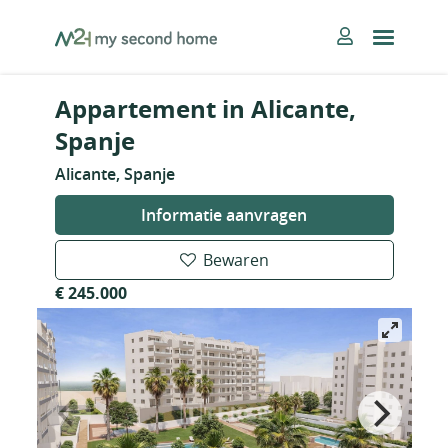
Skip
MySecondHome
to
content
Appartement in Alicante,
Spanje
Alicante, Spanje
Informatie aanvragen
Bewaren
€ 245.000