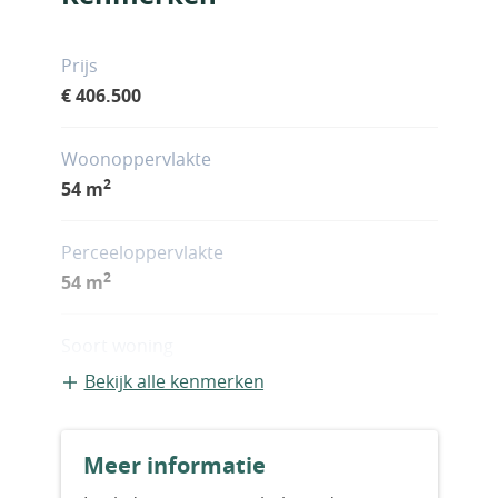
Prijs
€ 406.500
Woonoppervlakte
2
54 m
Perceeloppervlakte
2
54 m
Soort woning
Appartement
Bekijk alle kenmerken
Bouwvorm
Meer informatie
Bestaande bouw