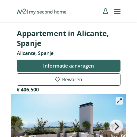
Skip
MySecondHome
to
content
Appartement in Alicante,
Spanje
Alicante, Spanje
Informatie aanvragen
Bewaren
€ 406.500