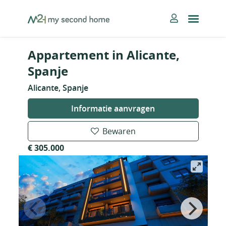
Skip
MySecondHome
to
content
Appartement in Alicante,
Spanje
Alicante, Spanje
Informatie aanvragen
Bewaren
€ 305.000