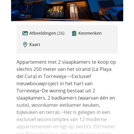
Afbeeldingen
(26)
Kenmerken
Kaart
Appartement met 2 slaapkamers te koop op
slechts 250 meter van het strand (La Playa
del Cura) in Torrevieja~~Exclusief
nieuwbouwproject in het hart van
Torrevieja~De woning bestaat uit 2
slaapkamers, 2 badkamers (waarvan één en
suite), woonkamer-eetkamer-keuken,
bijkeuken en terras.~Het is gelegen in een
exclusief wooncomplex van 12 moderne
appartementen en ligt op slechts 250 meter
van Playa del Cura, een van de populairste