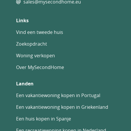
sales@mysecondhome.eu
ons op om een bezichtiging te regelen en uw
moderne appartement op een steenworp
Links
afstand van Playa del Cura te bemachtigen.
Vind een tweede huis
Zoekopdracht
Woning verkopen
Over MySecondHome
Landen
Een vakantiewoning kopen in Portugal
Een vakantiewoning kopen in Griekenland
Een huis kopen in Spanje
Een recreatiewoning kopen in Nederland