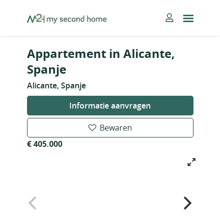
Skip
MySecondHome
to
content
Appartement in Alicante,
Spanje
Alicante, Spanje
Informatie aanvragen
Bewaren
€ 405.000