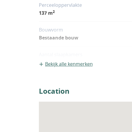
Perceeloppervlakte
2
137 m
Bouwvorm
Bestaande bouw
Aantal slaapkamers
2
Bekijk alle kenmerken
Woningfaciliteiten
Sauna
Location
Zwembad