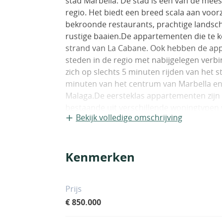
stad Marbella. De stad is een van de me
regio. Het biedt een breed scala aan voorz
bekroonde restaurants, prachtige landsch
rustige baaien.De appartementen die te koo
strand van La Cabane. Ook hebben de ap
steden in de regio met nabijgelegen ver
zich op slechts 5 minuten rijden van het 
minuten van het centrum van Marbella en
Malaga.De eersteklas appartementen zijn
bestaande uit verschillende woningtype
Bekijk volledige omschrijving
herenhuizen. Ook bestaat het complex uit 
120.000 m² grond. In het complex zijn er
complex biedt ook een zwembad van 30 met
Kenmerken
een binnenzwembad, een spacentrum, een 
kinderspeelplaatsen, een overdekte parkeer
conciërgediensten.De appartementen in h
Prijs
woonruimtes en tuinen. Alle appartement
€ 850.000
systeem, tv-satelliet, internet, airconditi
solarium, keukenapparatuur, witgoed en 