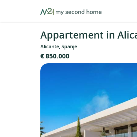
Skip
MySecondHome
to
content
Appartement in Alic
Alicante, Spanje
€ 850.000