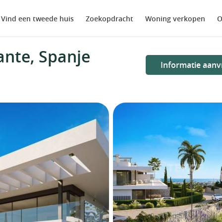
Vind een tweede huis
Zoekopdracht
Woning verkopen
O
ante, Spanje
Informatie aanv