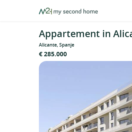
Skip
MySecondHome
to
content
Appartement in Alic
Alicante, Spanje
€ 285.000