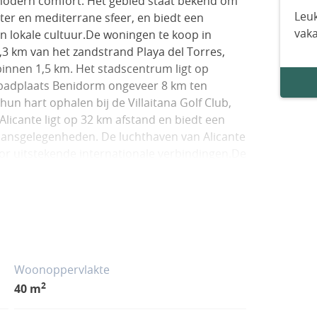
modern comfort. Het gebied staat bekend om
Leuk
water en mediterrane sfeer, en biedt een
vak
n lokale cultuur.De woningen te koop in
 0,3 km van het zandstrand Playa del Torres,
innen 1,5 km. Het stadscentrum ligt op
ge badplaats Benidorm ongeveer 8 km ten
un hart ophalen bij de Villaitana Golf Club,
licante ligt op 32 km afstand en biedt een
gaansgelegenheden. De luchthaven van Alicante
voor uitstekende internationale verbindingen.De
ceel dat vanaf elke verdieping een
t. Het bestaat uit verschillende moderne
nen en natuurlijke materialen die perfect
enieten exclusieve toegang tot prachtig
 spa- en wellnesscentrum, een fitnessruimte,
cial club, speciaal ontworpen voor ontspanning
Woonoppervlakte
id en privébergingen zijn ook inbegrepen.Elke
2
40 m
imte te omarmen, met indelingen beschikbaar
e woon- en eetkamers lopen over in grote