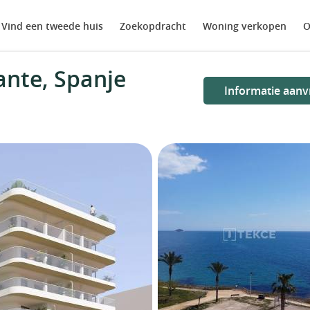
Vind een tweede huis
Zoekopdracht
Woning verkopen
O
ante, Spanje
Informatie aanv