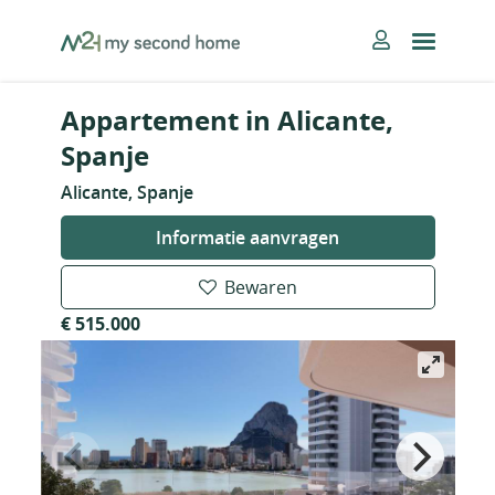
Skip
MySecondHome
to
content
Appartement in Alicante,
Spanje
Alicante, Spanje
Informatie aanvragen
Bewaren
€ 515.000