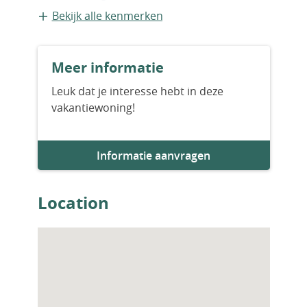
Appartement
Bekijk alle kenmerken
Bouwvorm
Meer informatie
Nieuwbouw
Leuk dat je interesse hebt in deze
vakantiewoning!
Bouwjaar
2026
Informatie aanvragen
Aantal slaapkamers
3
Location
Aantal badkamers
2
Parkeervoorziening
1