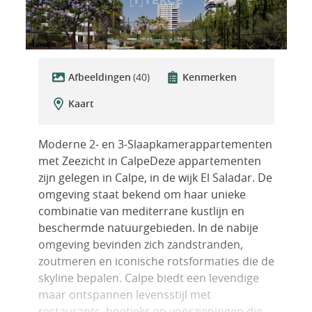
Afbeeldingen
(40)
Kenmerken
Kaart
Moderne 2- en 3-Slaapkamerappartementen
met Zeezicht in CalpeDeze appartementen
zijn gelegen in Calpe, in de wijk El Saladar. De
omgeving staat bekend om haar unieke
combinatie van mediterrane kustlijn en
beschermde natuurgebieden. In de nabije
omgeving bevinden zich zandstranden,
zoutmeren en iconische rotsformaties die de
skyline bepalen. Calpe biedt een levendige
maar ontspannen levensstijl met
restaurants, boetieks en voorzieningen die