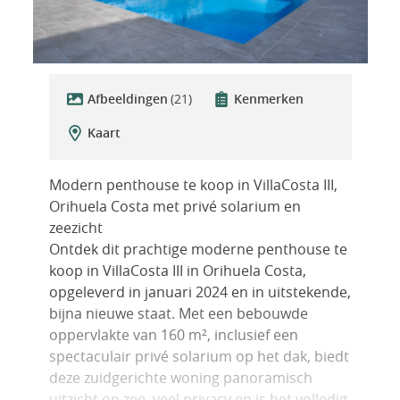
Afbeeldingen
(21)
Kenmerken
Kaart
Modern penthouse te koop in VillaCosta III,
Orihuela Costa met privé solarium en
zeezicht
Ontdek dit prachtige moderne penthouse te
koop in VillaCosta III in Orihuela Costa,
opgeleverd in januari 2024 en in uitstekende,
bijna nieuwe staat. Met een bebouwde
oppervlakte van 160 m², inclusief een
spectaculair privé solarium op het dak, biedt
deze zuidgerichte woning panoramisch
uitzicht op zee, veel privacy en is het volledig