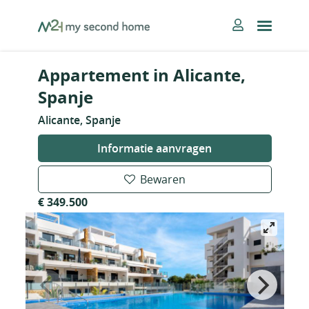
Skip
MySecondHome
to
content
Appartement in Alicante,
Spanje
Alicante, Spanje
Informatie aanvragen
Bewaren
€ 349.500