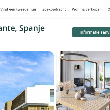
Vind een tweede huis
Zoekopdracht
Woning verkopen
O
ante, Spanje
Informatie aanv