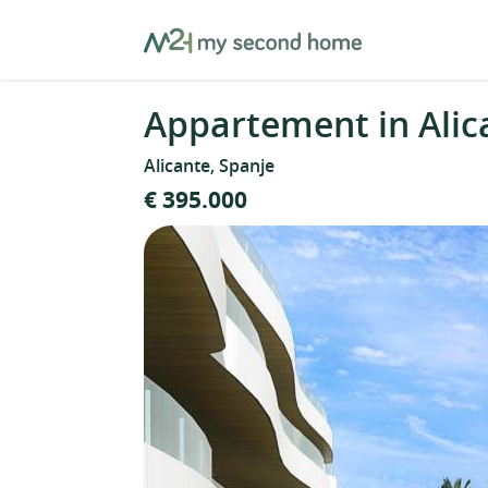
Skip
MySecondHome
to
content
Appartement in Alic
Alicante, Spanje
€ 395.000