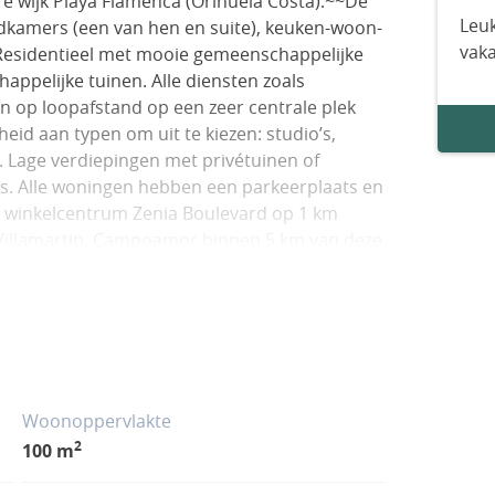
re wijk Playa Flamenca (Orihuela Costa).~~De
Leuk
dkamers (een van hen en suite), keuken-woon-
vak
 Residentieel met mooie gemeenschappelijke
ppelijke tuinen. Alle diensten zoals
jn op loopafstand op een zeer centrale plek
eid aan typen om uit te kiezen: studio’s,
 Lage verdiepingen met privétuinen of
s. Alle woningen hebben een parkeerplaats en
et winkelcentrum Zenia Boulevard op 1 km
 Villamartin, Campoamor binnen 5 km van deze
oor uw vakantie of uw permanente bewoning.
Woonoppervlakte
2
100 m