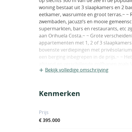
op slechts 500 m van de zee in de populai
woning bestaat uit 3 slaapkamers en 2 ba
eetkamer, wasruimte en groot terras.~ ~
zwembaden, jacuzzi’s en mooie gemeenscha
supermarkten, bars en restaurants, etc zi
aan Orihuela Costa.~ ~ Grote verscheidenh
appartementen met 1, 2 of 3 slaapkamers.
bovenste verdiepingen met privésolarium
een berging inbegrepen in de prijs.~ ~ H
afstand en verschillende golfbanen zoals
Bekijk volledige omschrijving
woonwijk zullen een ideale locatie zijn v
Kenmerken
Prijs
€ 395.000