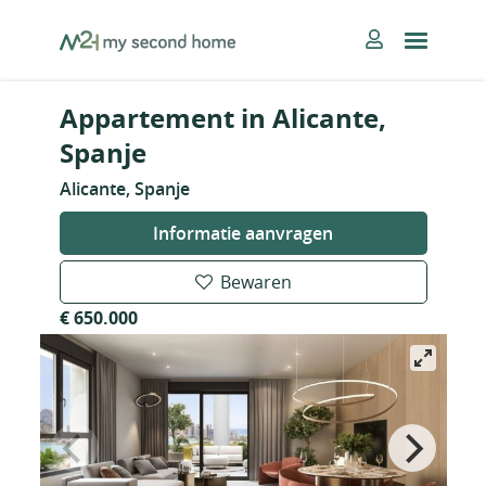
Skip
MySecondHome
to
content
Appartement in Alicante,
Spanje
Alicante, Spanje
Informatie aanvragen
Bewaren
€ 650.000