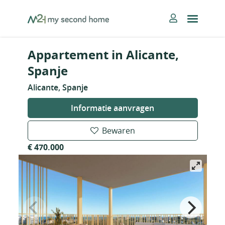
Skip
MySecondHome
to
content
Appartement in Alicante,
Spanje
Alicante, Spanje
Informatie aanvragen
Bewaren
€ 470.000