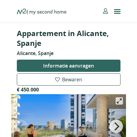
Skip
MySecondHome
to
content
Appartement in Alicante,
Spanje
Alicante, Spanje
Informatie aanvragen
Bewaren
€ 450.000