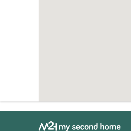
hoogwaardige afwerking en een fantastisc
nog contact met ons op voor meer informa
nieuwe woning aan de Costa Blanca te be