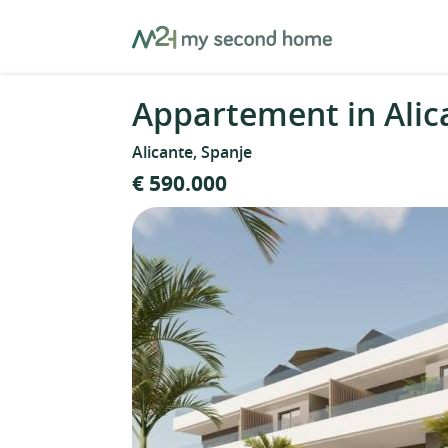
Skip
MySecondHome
to
content
Appartement in Alic
Alicante, Spanje
€ 590.000