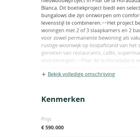
nieuwbouwproject in Pilar de la Horadada,
Blanca. Dit boetiekproject biedt een sele
bungalows die zijn ontworpen om comfort,
levensstijl te combineren.~~Het project b
woningen met 2 of 3 slaapkamers en 2 bad
voor zowel permanente bewoning als vakant
rustige woonwijk op loopafstand van he
genieten van restaurants, cafés, supermark
voorzieningen.~~Pilar de la Horadada is 
om zijn gastvrije sfeer, levendige hoofdst
Bekijk volledige omschrijving
verbindingen naar nabijgelegen kustgebie
bestemming voor internationale kopers di
levenskwaliteit.~~Appartementen en bung
Kenmerken
biedt twee verschillende soorten woningen
levensstijlen.~~Het complex omvat 16 m
tussen appartementen op de begane gron
Prijs
middelste verdieping met ruime terrasse
€ 590.000
solariums op het dak. ~~Er zijn ook 10 b
begane grond hebben een eigen tuin en par