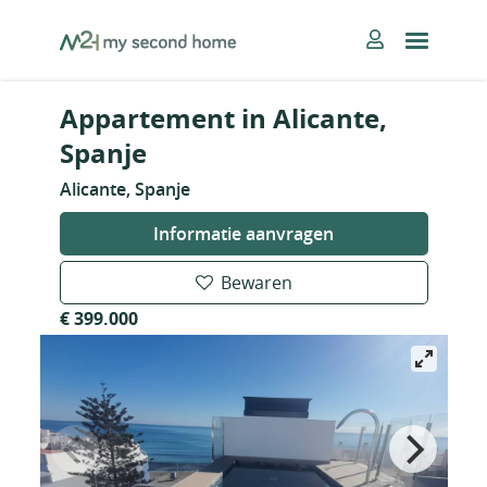
Skip
MySecondHome
to
content
Appartement in Alicante,
Spanje
Alicante, Spanje
Informatie aanvragen
Bewaren
€ 399.000