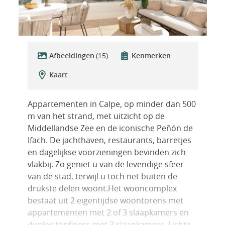
Afbeeldingen
(15)
Kenmerken
Kaart
Appartementen in Calpe, op minder dan 500
m van het strand, met uitzicht op de
Middellandse Zee en de iconische Peñón de
Ifach. De jachthaven, restaurants, barretjes
en dagelijkse voorzieningen bevinden zich
vlakbij. Zo geniet u van de levendige sfeer
van de stad, terwijl u toch net buiten de
drukste delen woont.Het wooncomplex
bestaat uit 2 eigentijdse woontorens met
appartementen met 2 of 3 slaapkamers en
duplex topfloors met 3 slaapkamers. Lichte,