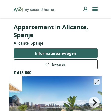
Skip
MySecondHome
to
content
Appartement in Alicante,
Spanje
Alicante, Spanje
Informatie aanvragen
Bewaren
€ 415.000
Nieuw