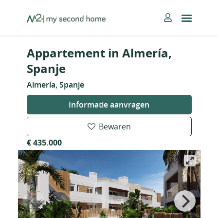
Skip
MySecondHome
to
content
Appartement in Almería,
Spanje
Almería, Spanje
Informatie aanvragen
Bewaren
€ 435.000