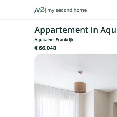
Skip
MySecondHome
to
content
Appartement in Aqui
Aquitaine, Frankrijk
€ 66.048