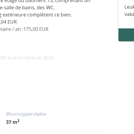
2e étage du bâtiment 13, comprenant un
Leuk
e salle de bains, des WC.
vak
g extérieure complètent ce bien.
3,04 EUR
taire / an :175,00 EUR
35 si acte signé en 2025.
Riviera tel 06.07.97.52.91
 service courtage en financement , gestion
cal.
Woonoppervlakte
2
37 m