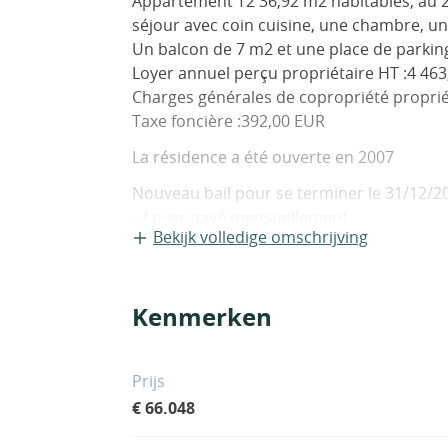
Appartement T2 36,92 m2 habitables, au 
séjour avec coin cuisine, une chambre, un
Un balcon de 7 m2 et une place de parkin
Loyer annuel perçu propriétaire HT :4 46
Charges générales de copropriété proprié
Taxe foncière :392,00 EUR
La résidence a été ouverte en 2007
Nouveau bail pour se terminer le 31/12/20
– Loyer payé mensuellement
Bekijk volledige omschrijving
– Indexation annuelle
Pour plus d’informations contactez Patrim 
Bénéficiez de notre pôle dédié à l’achat :
Kenmerken
locative, accompagnement juridique et fis
Prijs
€ 66.048