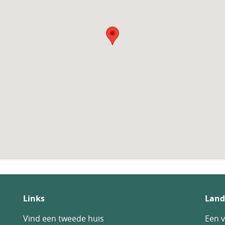
Links
Land
Vind een tweede huis
Een v