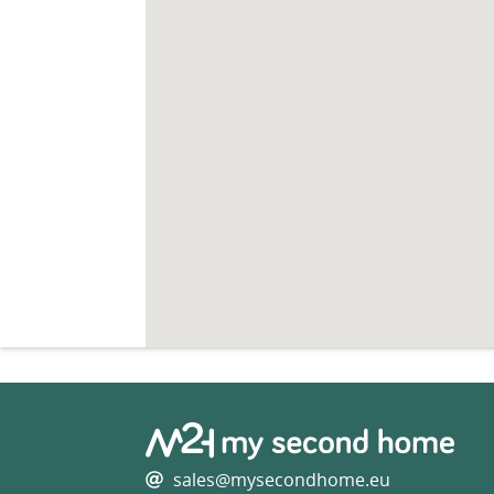
sales@mysecondhome.eu