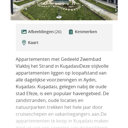
Afbeeldingen
(26)
Kenmerken
Kaart
Appartementen met Gedeeld Zwembad
Vlakbij het Strand in KuşadasıDeze stijlvolle
appartementen liggen op loopafstand van
alle dagelijkse voorzieningen in Aydın,
Kuşadası. Kuşadası, gelegen nabij de oude
stad Efeze, is een populair havengebied. De
zandstranden, oude locaties en
natuurparken trekken het hele jaar door
cruiseschepen en vakantiegangers aan.De
appartementen te koop in Kuşadası maken
deel uit van een complex aan de hoofdweg.