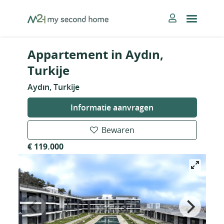
Skip
MySecondHome
to
content
Appartement in Aydın,
Turkije
Aydın, Turkije
Informatie aanvragen
Bewaren
€ 119.000