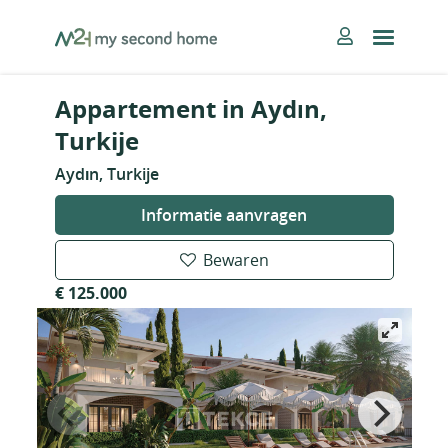
Skip
MySecondHome
to
content
Appartement in Aydın,
Turkije
Aydın, Turkije
Informatie aanvragen
Bewaren
€ 125.000