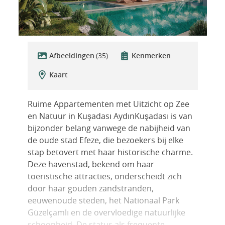
Afbeeldingen
(35)
Kenmerken
Kaart
Ruime Appartementen met Uitzicht op Zee
en Natuur in Kuşadası AydınKuşadası is van
bijzonder belang vanwege de nabijheid van
de oude stad Efeze, die bezoekers bij elke
stap betovert met haar historische charme.
Deze havenstad, bekend om haar
toeristische attracties, onderscheidt zich
door haar gouden zandstranden,
eeuwenoude steden, het Nationaal Park
Güzelçamlı en de overvloedige natuurlijke
schoonheid. De status als frequente