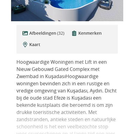
Afbeeldingen
(32)
Kenmerken
Kaart
Hoogwaardige Woningen met Lift in een
Nieuw Gebouwd Gated Complex met
Zwembad in KuşadasıHoogwaardige
woningen bevinden zich in een rustige en
vredige omgeving van Kuşadası, Aydın. Dicht
bij de oude stad Efeze is Kuşadası een
bekende kustplaats die beroemd is om zijn
drukke toeristische activiteiten. Met
zandstranden, antieke steden en natuurlijke
schoonheid is het een veelbezochte stop
voor cruiseschepen en al lange tijd een zeer