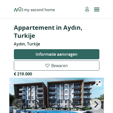
Skip
MySecondHome
to
content
Appartement in Aydın,
Turkije
Aydın, Turkije
Informatie aanvragen
Bewaren
€ 219.000