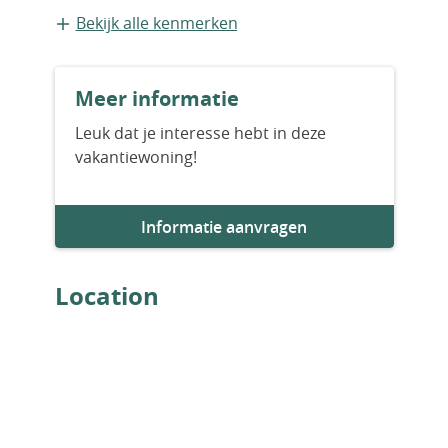
Bestaande bouw
Bekijk alle kenmerken
Bouwjaar
Meer informatie
2002
Leuk dat je interesse hebt in deze
vakantiewoning!
Aantal badkamers
1
Informatie aanvragen
Parkeervoorziening
1
Location