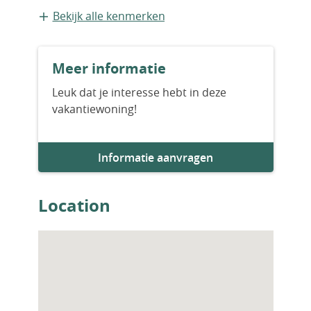
locative, accompagnement juridique et
Bestaande bouw
Bekijk alle kenmerken
fiscal.
Bouwjaar
Meer informatie
2010
Leuk dat je interesse hebt in deze
vakantiewoning!
Aantal badkamers
1
Informatie aanvragen
Parkeervoorziening
1
Location