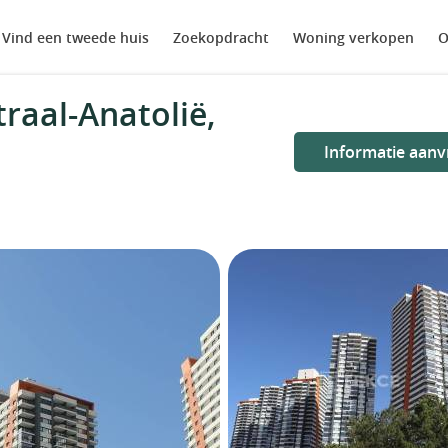
Vind een tweede huis
Zoekopdracht
Woning verkopen
O
raal-Anatolië,
Informatie aanv