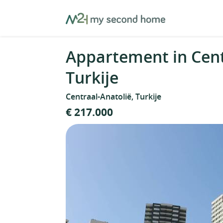
Skip
MySecondHome
to
content
Appartement in Cent
Turkije
Centraal-Anatolië, Turkije
€ 217.000