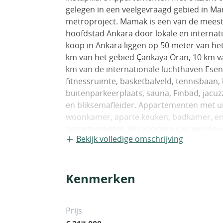
gelegen in een veelgevraagd gebied in Ma
metroproject. Mamak is een van de meest 
hoofdstad Ankara door lokale en interna
koop in Ankara liggen op 50 meter van he
km van het gebied Çankaya Oran, 10 km van
km van de internationale luchthaven Ese
fitnessruimte, basketbalveld, tennisbaan,
buitenparkeerplaats, sauna, Finbad, jacuz
en bliksemafleider. Appartementen met u
woonkamer, aparte keuken, badkamer, en
appartementen zijn voorzien van een do
Bekijk volledige omschrijving
laminaatvloer en natte vloer, behangselwer
00102
Kenmerken
Prijs