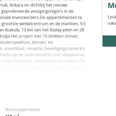
Me
mak, Ankara en dichtbij het nieuwe
geprefereerde vestigingsregio’s in de
Leuk
tionale investeerders.De appartementen te
vak
t grootste winkelcentrum en de markten, 9,5
 Atakule, 13 km van het Kızılay-plein en 28
nboğa.Het project met 10 blokken omvat;
 kinderspeeltuin, binnen- en
zi, stoombad, receptie, beveiligingscamera’s
itzicht op de stad omvatten een slaapkamer,
-suite badkamer, kleedkamer en balkon. De
uchecabine, hoogwaardige inbouwkeukenset,
k, brandblusinstallatie en CV-installatie. ESB-
Woonoppervlakte
2