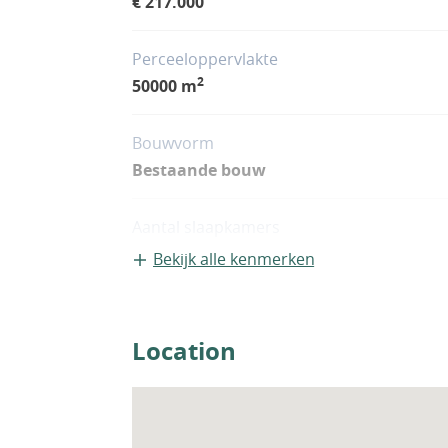
€ 217.000
Perceeloppervlakte
2
50000 m
Bouwvorm
Bestaande bouw
Aantal slaapkamers
3
Bekijk alle kenmerken
Woningfaciliteiten
Sauna
Location