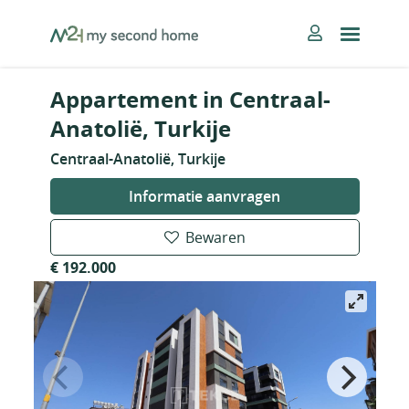
Skip
MySecondHome
to
content
Appartement in Centraal-
Anatolië, Turkije
Centraal-Anatolië, Turkije
Informatie aanvragen
Bewaren
€ 192.000