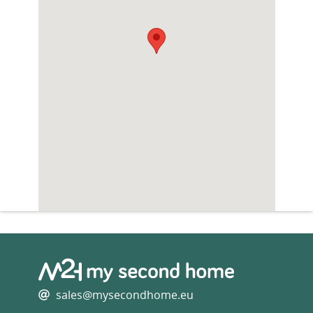
00340
sales@mysecondhome.eu