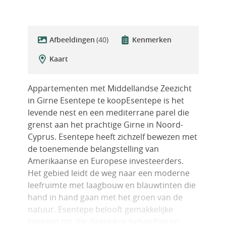
Afbeeldingen
(40)
Kenmerken
Kaart
Appartementen met Middellandse Zeezicht
in Girne Esentepe te koopEsentepe is het
levende nest en een mediterrane parel die
grenst aan het prachtige Girne in Noord-
Cyprus. Esentepe heeft zichzelf bewezen met
de toenemende belangstelling van
Amerikaanse en Europese investeerders.
Het gebied leidt de weg naar een moderne
leefruimte met laagbouw en blauwtinten die
hand in hand gaan met het groen van de
natuur. Esentepe belooft gemakkelijke
toegang tot alle dagelijkse behoeften en