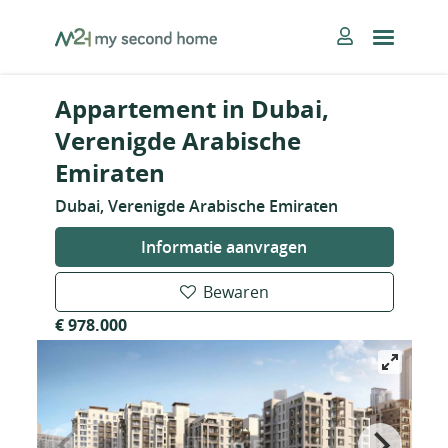
Skip
MySecondHome
to
content
Appartement in Dubai,
Verenigde Arabische
Emiraten
Dubai, Verenigde Arabische Emiraten
Informatie aanvragen
Bewaren
€ 978.000