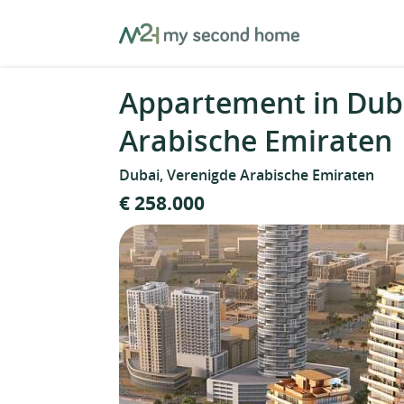
Skip
MySecondHome
to
content
Appartement in Duba
Arabische Emiraten
Dubai, Verenigde Arabische Emiraten
€ 258.000