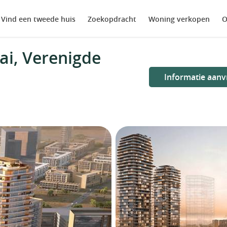
Vind een tweede huis
Zoekopdracht
Woning verkopen
O
i, Verenigde
Informatie aanv