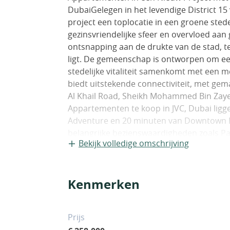
DubaiGelegen in het levendige District 15 v
project een toplocatie in een groene stede
gezinsvriendelijke sfeer en overvloed aan
ontsnapping aan de drukte van de stad, t
ligt. De gemeenschap is ontworpen om een 
stedelijke vitaliteit samenkomt met een
biedt uitstekende connectiviteit, met gem
Al Khail Road, Sheikh Mohammed Bin Zay
Appartementen te koop in JVC, Dubai ligg
Adventure en 20 minuten van Downtown Du
belangrijke bezienswaardigheden zoals P
Bekijk volledige omschrijving
de toekomstige Dubai Metro blauwe lijn d
verbeteren, waardoor het een perfecte loc
deur wacht een wereld van holistisch won
Kenmerken
zijn op welzijn en gemeenschap. Bewoner
spa-voorzieningen, speciale yogadecks voor
fitnessruimte voor vitaliteit. Gezinnen z
Prijs
voor kinderen en levendige sociale ruimt