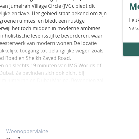
Me
an Jumeirah Village Circle (JVC), biedt dit
lijke enclave. Het gebied staat bekend om zijn
Leuk
 groene ruimtes, en biedt een rustige
vak
erwijl het toch midden in moderne ambities
holistische levensstijl te bevorderen, waar
 meesterwerk van modern wonen.De locatie
akkelijke toegang tot belangrijke wegen zoals
ed Road en Sheikh Zayed Road.
en op slechts 19 minuten van IMG Worlds of
bai. Ze bevinden zich ook dicht bij
alm Jumeirah en Dubai Marina. Bovendien zal
e bereikbaarheid van het gebied verder
atie is voor mobiele professionals.Buiten uw
en met eersteklas voorzieningen die gericht
s kunnen genieten van rustige zwembaden en
 reflectie en een volledig uitgeruste
ullen de doordacht ontworpen speelplaatsen
Woonoppervlakte
es waarderen, die verbinding stimuleren
2