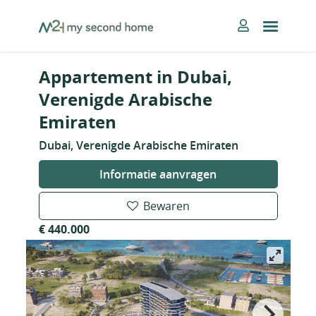
Skip
MySecondHome
to
content
Appartement in Dubai,
Verenigde Arabische
Emiraten
Dubai, Verenigde Arabische Emiraten
Informatie aanvragen
Bewaren
€ 440.000