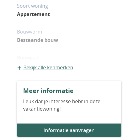
Soort woning
Appartement
Bouwvorm
Bestaande bouw
Bouwjaar
2027
Bekijk alle kenmerken
Aantal slaapkamers
Meer informatie
1
Leuk dat je interesse hebt in deze
vakantiewoning!
Aantal badkamers
2
Informatie aanvragen
Woningfaciliteiten