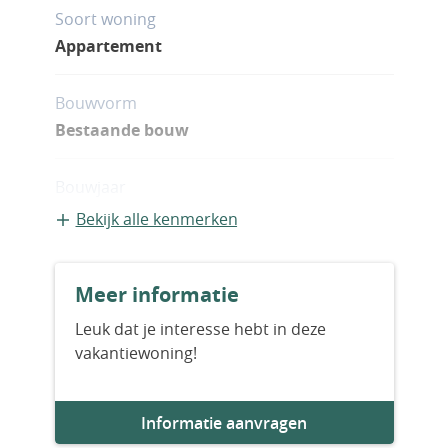
Soort woning
Appartement
Bouwvorm
Bestaande bouw
Bouwjaar
2027
Bekijk alle kenmerken
Aantal slaapkamers
Meer informatie
2
Leuk dat je interesse hebt in deze
vakantiewoning!
Aantal badkamers
3
Informatie aanvragen
Woningfaciliteiten