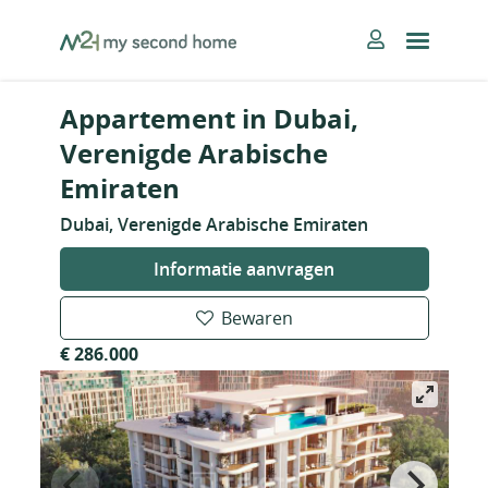
Skip
MySecondHome
to
content
Appartement in Dubai,
Verenigde Arabische
Emiraten
Dubai, Verenigde Arabische Emiraten
Informatie aanvragen
Bewaren
€ 286.000