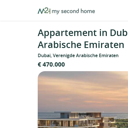
Skip
MySecondHome
to
content
Appartement in Duba
Arabische Emiraten
Dubai, Verenigde Arabische Emiraten
€ 470.000