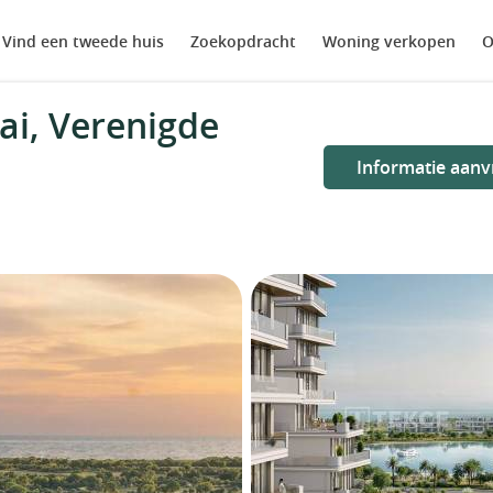
Vind een tweede huis
Zoekopdracht
Woning verkopen
O
i, Verenigde
Informatie aanv