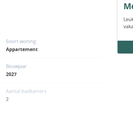
Me
Leuk
vak
Soort woning
Appartement
Bouwjaar
2027
Aantal badkamers
2