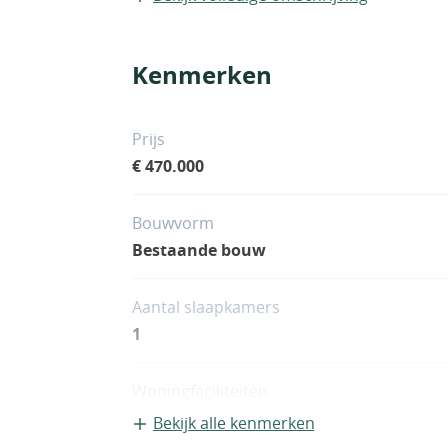
Kenmerken
Prijs
€ 470.000
Bouwvorm
Bestaande bouw
Aantal slaapkamers
1
Woningfaciliteiten
Airco
Bekijk alle kenmerken
Zwembad