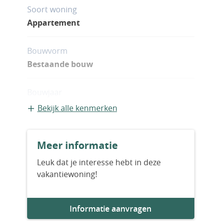
Soort woning
Appartement
Bouwvorm
Bestaande bouw
Bouwjaar
2028
Bekijk alle kenmerken
Aantal slaapkamers
Meer informatie
1
Leuk dat je interesse hebt in deze
vakantiewoning!
Aantal badkamers
2
Informatie aanvragen
Woningfaciliteiten