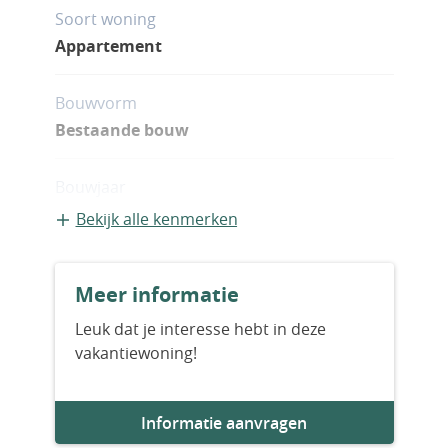
Soort woning
Appartement
Bouwvorm
Bestaande bouw
Bouwjaar
2029
Bekijk alle kenmerken
Aantal slaapkamers
Meer informatie
2
Leuk dat je interesse hebt in deze
vakantiewoning!
Aantal badkamers
3
Informatie aanvragen
Woningfaciliteiten