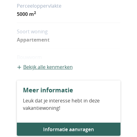
Perceeloppervlakte
2
5000 m
Soort woning
Appartement
Bouwvorm
Bestaande bouw
Bekijk alle kenmerken
Bouwjaar
Meer informatie
2027
Leuk dat je interesse hebt in deze
vakantiewoning!
Aantal slaapkamers
2
Informatie aanvragen
Aantal badkamers