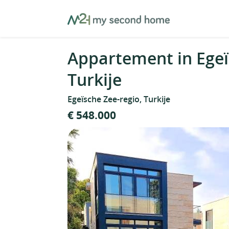
Skip
MySecondHome
to
content
Appartement in Egeï
Turkije
Egeïsche Zee-regio, Turkije
€ 548.000