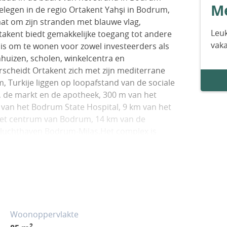
Me
elegen in de regio Ortakent Yahşi in Bodrum,
at om zijn stranden met blauwe vlag,
Leuk
akent biedt gemakkelijke toegang tot andere
vak
is om te wonen voor zowel investeerders als
huizen, scholen, winkelcentra en
rscheidt Ortakent zich met zijn mediterrane
 Turkije liggen op loopafstand van de sociale
é, de markt en de apotheek, 300 m van het
 van het Bodrum State Hospital, 9 km van het
het centrum van Bodrum, 14 km van de
e luchthaven Bodrum-Milas.Het complex is
estaat uit 4 blokken en 8 appartementen. De
n privétuinen. Het complex heeft een ruime
ngscamera’s, een parkeerplaats, een
em, een watertank en een automatisch
 appartementen hebben een netto
n een woonkamer, een open keuken, twee
Woonoppervlakte
19
2