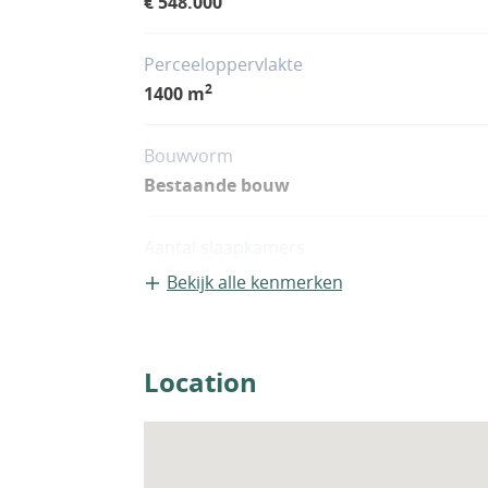
€ 548.000
Perceeloppervlakte
2
1400 m
Bouwvorm
Bestaande bouw
Aantal slaapkamers
2
Bekijk alle kenmerken
Woningfaciliteiten
Airco
Location
Zwembad