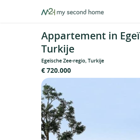
Skip
MySecondHome
to
content
Appartement in Egeï
Turkije
Egeïsche Zee-regio, Turkije
€ 720.000