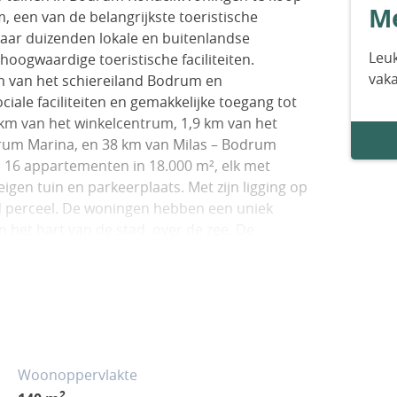
Me
, een van de belangrijkste toeristische
jaar duizenden lokale en buitenlandse
Leuk
hoogwaardige toeristische faciliteiten.
vak
 van het schiereiland Bodrum en
ciale faciliteiten en gemakkelijke toegang tot
km van het winkelcentrum, 1,9 km van het
rum Marina, en 38 km van Milas – Bodrum
 en 16 appartementen in 18.000 m², elk met
igen tuin en parkeerplaats. Met zijn ligging op
d perceel. De woningen hebben een uniek
in het hart van de stad, over de zee. De
woonkamer met open keuken. BJV-00469
Woonoppervlakte
2