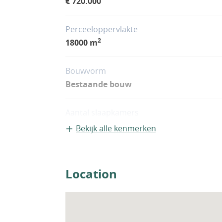
€ 720.000
Perceeloppervlakte
2
18000 m
Bouwvorm
Bestaande bouw
Aantal slaapkamers
3
Bekijk alle kenmerken
Woningfaciliteiten
Airco
Location
Zwembad