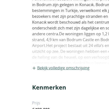
in Bodrum zijn gelegen in Konacık. Bodrum
bestemmingen in Turkije, verwelkomt elk 
bezoekers met zijn prachtige stranden en 
Konacık wordt beschouwd als het centrum
onderscheidt zich met zijn dagelijkse en so
andere centra.De woningen liggen op 1,2 
strand, 4,9 km van Bodrum Castle en Bod
Airport.Het project bestaat uit 24 villa’s
uitzicht op zee. De woningen hebben een e
de helling van de heuvel, op een verhoog
panoramisch uitzicht, dankzij hun ligging 
Bekijk volledige omschrijving
woningen hebben 2 slaapkamers en een 
Kenmerken
Prijs