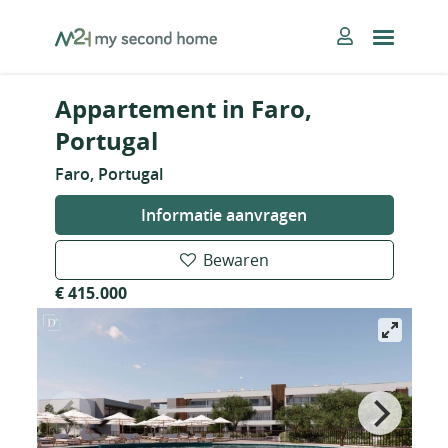
Skip
MySecondHome
to
content
Appartement in Faro,
Portugal
Faro, Portugal
Informatie aanvragen
Bewaren
€ 415.000