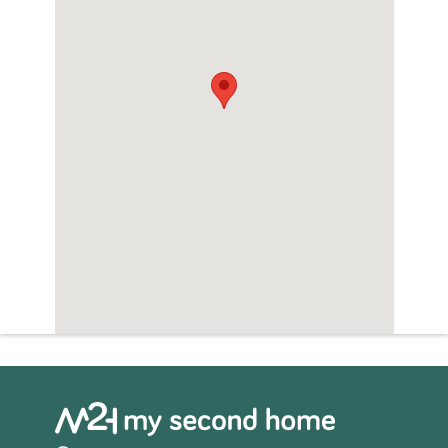
Neem vandaag nog contact met ons op om
uw plaats in de bloeiende vastgoedmarkt
van de Algarve veilig te stellen!