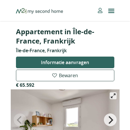
Skip
MySecondHome
to
content
Appartement in Île-de-
France, Frankrijk
Île-de-France, Frankrijk
Informatie aanvragen
Bewaren
€ 65.592
Nieuw