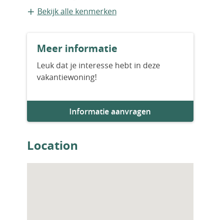
Appartement
Bekijk alle kenmerken
Bouwvorm
Meer informatie
Bestaande bouw
Leuk dat je interesse hebt in deze
vakantiewoning!
Bouwjaar
2024
Informatie aanvragen
Aantal slaapkamers
2
Location
Aantal badkamers
2
Woningfaciliteiten
Sauna