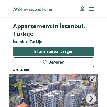
Skip
MySecondHome
to
content
Appartement in İstanbul,
Turkije
İstanbul, Turkije
Informatie aanvragen
Bewaren
€ 164.000