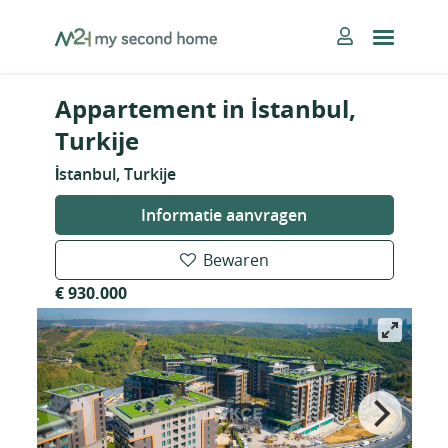
Skip
MySecondHome
to
content
Appartement in İstanbul,
Turkije
İstanbul, Turkije
Informatie aanvragen
Bewaren
€ 930.000