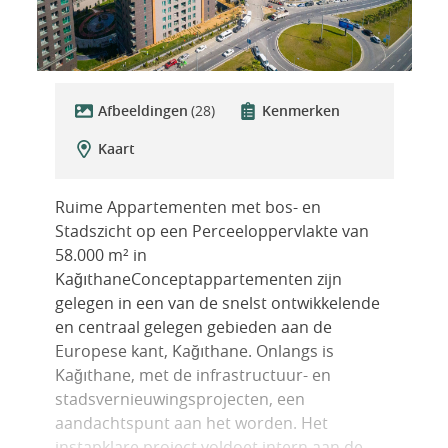
Afbeeldingen
(28)
Kenmerken
Kaart
Ruime Appartementen met bos- en
Stadszicht op een Perceeloppervlakte van
58.000 m² in
KağıthaneConceptappartementen zijn
gelegen in een van de snelst ontwikkelende
en centraal gelegen gebieden aan de
Europese kant, Kağıthane. Onlangs is
Kağıthane, met de infrastructuur- en
stadsvernieuwingsprojecten, een
aandachtspunt aan het worden. Het
instapklare project voldoet intern aan de