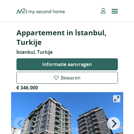
Skip
MySecondHome
to
content
Appartement in İstanbul,
Turkije
İstanbul, Turkije
Informatie aanvragen
Bewaren
€ 346.000