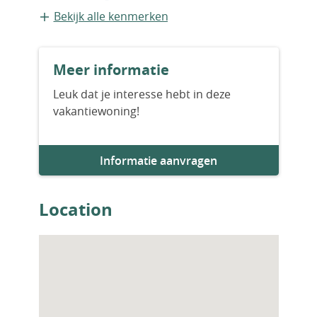
Appartement
Bekijk alle kenmerken
Bouwvorm
Meer informatie
Bestaande bouw
Leuk dat je interesse hebt in deze
vakantiewoning!
Bouwjaar
2024
Informatie aanvragen
Aantal slaapkamers
2
Location
Aantal badkamers
1
Woningfaciliteiten
Sauna