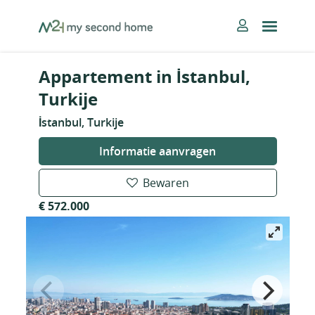
Skip
MySecondHome
to
content
Appartement in İstanbul,
Turkije
İstanbul, Turkije
Informatie aanvragen
Bewaren
€ 572.000