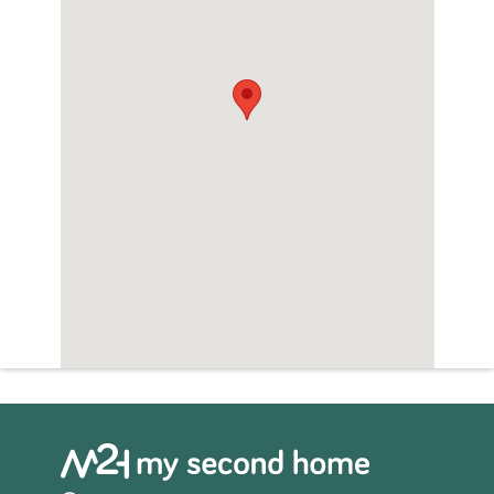
Sauna
Whirlpool
Zwembad